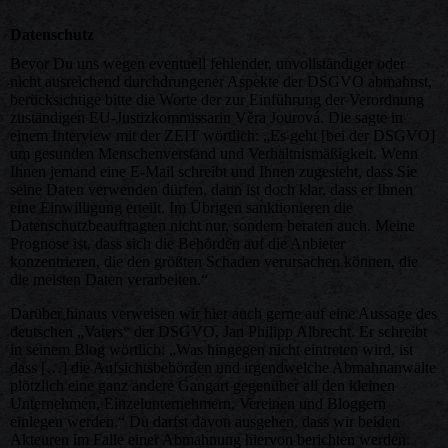
Datenschutz
Bevor Du uns wegen eventuell fehlender, unvollständiger oder
nicht ausreichend durchdrungener Aspekte der DSGVO abmahnst,
berücksichtige bitte die Worte der zur Einführung der Verordnung
zuständigen EU-Justizkommissarin Věra Jourová. Die sagte in
einem Interview mit der ZEIT wörtlich: „Es geht [bei der DSGVO]
um gesunden Menschenverstand und Verhältnismäßigkeit. Wenn
Ihnen jemand eine E-Mail schreibt und Ihnen zugesteht, dass Sie
seine Daten verwenden dürfen, dann ist doch klar, dass er Ihnen
eine Einwilligung erteilt. Im Übrigen sanktionieren die
Datenschutzbeauftragten nicht nur, sondern beraten auch. Meine
Prognose ist, dass sich die Behörden auf die Anbieter
konzentrieren, die den größten Schaden verursachen können, die
die meisten Daten verarbeiten.“
Darüber hinaus verweisen wir hier auch gerne auf eine Aussage des
deutschen „Vaters“ der DSGVO, Jan Philipp Albrecht. Er schreibt
in seinem Blog wörtlich: „Was hingegen nicht eintreten wird, ist
dass […] die Aufsichtsbehörden und irgendwelche Abmahnanwälte
plötzlich eine ganz andere Gangart gegenüber all den kleinen
Unternehmen, Einzelunternehmern, Vereinen und Bloggern
einlegen werden.“ Du darfst davon ausgehen, dass wir beiden
Akteuren im Falle einer Abmahnung hiervon berichten werden.