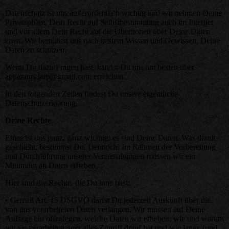
Datenschutz ist uns außerordentlich wichtig und wir nehmen Deine
Privatsphäre, Dein Recht auf Selbstbestimmung auch im Internet
und vor allem Dein Recht auf die Oberhoheit über Deine Daten
ernst. Wir bemühen uns nach bestem Wissen und Gewissen, Deine
Daten zu schützen.
Wenn Du dazu Fragen hast, kannst Du uns am besten über
apparatus.larp@gmail.com erreichen.
In den folgenden Zeilen findest Du unsere eigentliche
Datenschutzerklärung.
Deine Rechte
Eines ist uns ganz, ganz wichtig: es sind Deine Daten. Was damit
geschieht, bestimmst Du. Dennoch: Im Rahmen der Vorbereitung
und Durchführung unserer Veranstaltungen müssen wir ein
Minimum an Daten erheben.
Hier sind die Rechte, die Du inne hast:
• Gemäß Art. 15 DSGVO darfst Du jederzeit Auskunft über die
von uns verarbeiteten Daten verlangen. Wir müssen auf Deine
Anfrage hin offenlegen, welche Daten wir erheben, wie und warum
wir sie verarbeiten, wer alles Zugriff drauf hat und wie lange (und