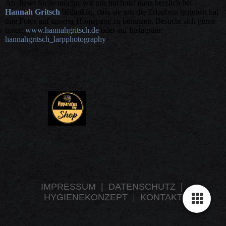
An dieser Stelle möchte wir uns nochmal ganz herzlich bei
Hannah Gritsch
bedanken, dass sie uns die Erlaubnis gegeben hat
ihre Fotos auf unserer Homepage zu benutzen. Besucht sich gerne
unter:
www.hannahgritsch.de
oder auf Instagram:
hannahgritsch_larpphotography
IMPRESSUM
|
DATENSCHUTZ
|
HYGIENEKONZEPT
|
KONTAKT