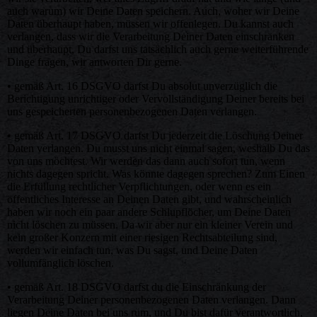
auch warum) wir Deine Daten speichern. Auch, woher wir Deine
Daten überhaupt haben, müssen wir offenlegen. Du kannst auch
verlangen, dass wir die Verarbeitung Deiner Daten einschränken
und überhaupt, Du darfst uns tatsächlich auch gerne weiterführende
Dinge fragen, wir antworten Dir gerne.
• gemäß Art. 16 DSGVO darfst Du absolut unverzüglich die
Berichtigung unrichtiger oder Vervollständigung Deiner bereits bei
uns gespeicherten personenbezogenen Daten verlangen.
• gemäß Art. 17 DSGVO darfst Du jederzeit die Löschung Deiner
Daten verlangen. Du musst uns nicht einmal sagen, weshalb Du das
von uns möchtest. Wir werden das dann auch sofort tun, wenn
nichts dagegen spricht. Was könnte dagegen sprechen? Zum Einen
die Erfüllung rechtlicher Verpflichtungen, oder wenn es ein
öffentliches Interesse an Deinen Daten gibt, und wahrscheinlich
haben wir noch ein paar andere Schlupflöcher, um Deine Daten
nicht löschen zu müssen. Da wir aber nur ein kleiner Verein und
kein großer Konzern mit einer riesigen Rechtsabteilung sind,
werden wir einfach tun, was Du sagst, und Deine Daten
vollumfänglich löschen.
• gemäß Art. 18 DSGVO darfst du die Einschränkung der
Verarbeitung Deiner personenbezogenen Daten verlangen. Dann
liegen Deine Daten bei uns rum, und Du bist dafür verantwortlich,