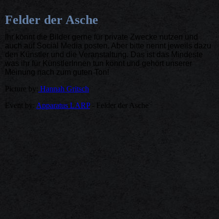
Felder der Asche
Ihr könnt die Bilder gerne für private Zwecke nutzen und
auch auf Social Media posten. Aber bitte nennt jeweils dazu
den Künstler und die Veranstaltung. Das ist das Mindeste
was ihr für KünstlerInnen tun könnt und gehört unserer
Meinung nach zum guten Ton!
Picture by:
Hannah Gritsch
Event by:
Apparatus LARP
- Felder der Asche