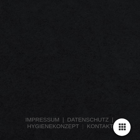
1F3A0097
1F3A0112
IMPRESSUM
|
DATENSCHUTZ
|
HYGIENEKONZEPT
|
KONTAKT